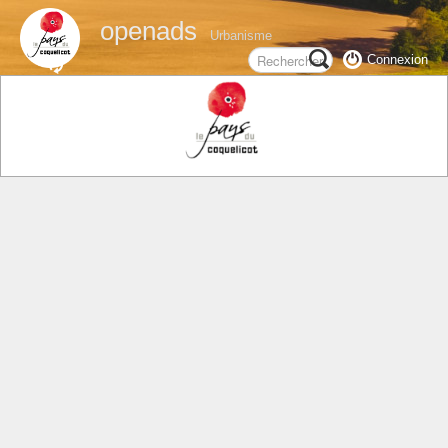
openads
Urbanisme
Connexion